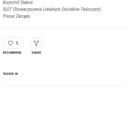
Krzysztof Słaboń
SLOT (Stowarzyszenie Lokalnych Ośrodków Twórczych)
Prezes Zarządu
5
RECOMMEND
SHARE
TAGGED IN