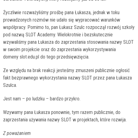
Życzliwie rozważyliśmy prośbę pana Łukasza, jednak w toku
prowadzonych rozmów nie udało się wypracować warunków
współpracy. Pomimo to, pan Łukasz Szulc rozpoczął rozwój szkoły
pod nazwą SLOT Academy. Wielokrotnie i bezskutecznie
wzywaliśmy pana Łukasza do zaprzestania stosowania nazwy SLOT
w swoim projekcie oraz do zaprzestania wykorzystywania
domeny slot.edu.pl do tego przedsięwzięcia.
Ze względu na brak reakcji jesteśmy zmuszeni publicznie ogłosić
fakt bezprawnego wykorzystania nazwy SLOT przez pana Łukasza
Szulca.
Jest nam – po ludzku – bardzo przykro.
Wzywamy pana Łukasza ponownie, tym razem publicznie, do
zaprzestania używania nazwy SLOT w projektach, które rozwija.
Z poważaniem