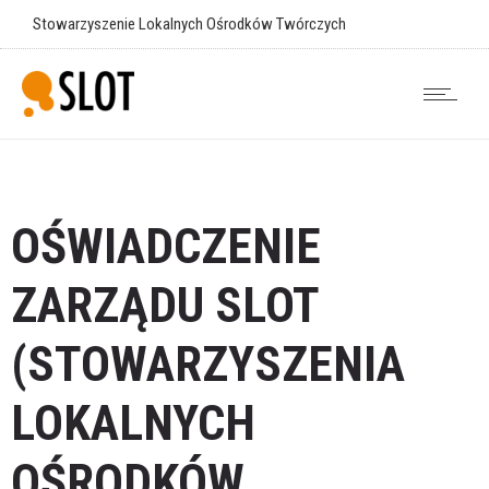
Stowarzyszenie Lokalnych Ośrodków Twórczych
OŚWIADCZENIE
ZARZĄDU SLOT
(STOWARZYSZENIA
LOKALNYCH
OŚRODKÓW